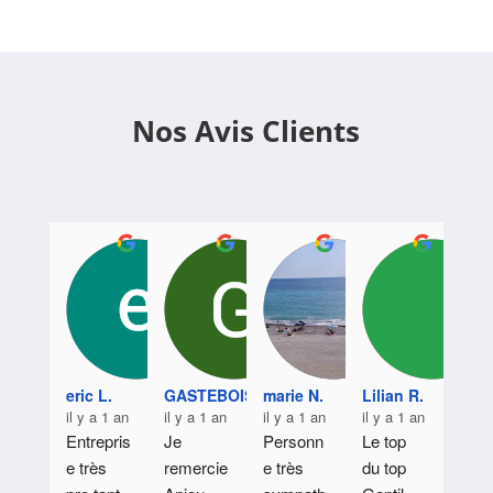
Nos Avis Clients
eric L.
GASTEBOIS L.
marie N.
Lilian R.
il y a 1 an
il y a 1 an
il y a 1 an
il y a 1 an
Entrepris
Je 
Personn
Le top 
e très 
remercie 
e très 
du top